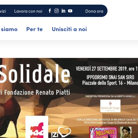
vizi
Lavora con noi
Dona ora




 siamo
Per te
Unisciti a noi