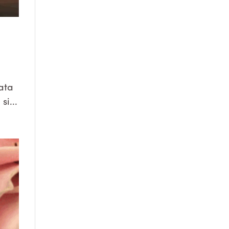
rata
si...