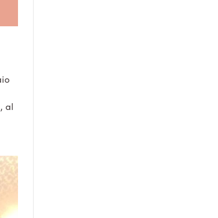
aio
, al