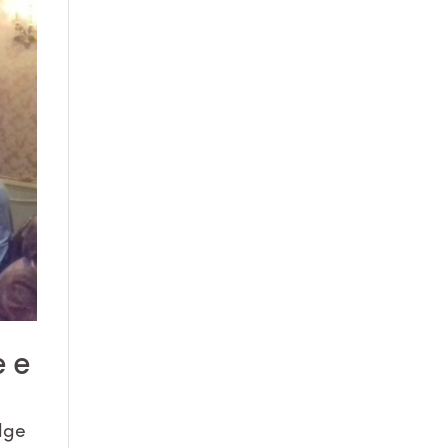
e e
idge