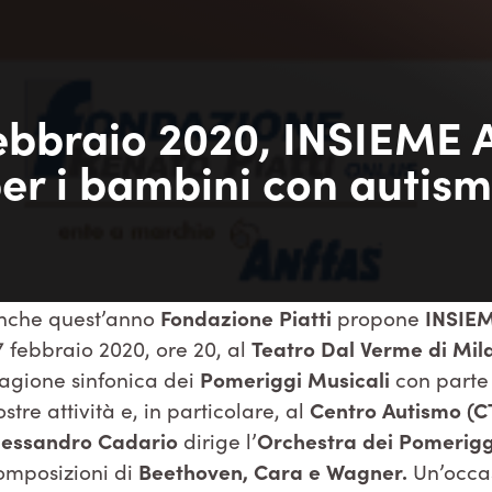
febbraio 2020, INSIEM
er i bambini con autis
nche quest’anno
Fondazione Piatti
propone
INSIE
7 febbraio 2020, ore 20, al
Teatro Dal Verme di Mil
tagione sinfonica dei
Pomeriggi Musicali
con parte 
ostre attività e, in particolare, al
Centro Autismo (C
lessandro Cadario
dirige l’
Orchestra dei Pomerigg
omposizioni di
Beethoven, Cara e Wagner.
Un’occas