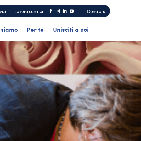
vizi
Lavora con noi
Dona ora




 siamo
Per te
Unisciti a noi