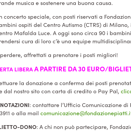
rande musica e sostenere una buona causa.
n concerto speciale, con posti riservati a Fondazion
ambini ospiti del Centro Autismo (CTRS) di Milano, in
entro Mafalda Luce. A oggi sono circa 90 i bambin
rendersi cura di loro c’è una equipe multidisciplina
dere, affrettati a prenotare i posti migliori!
A PARTIRE DA 30 EURO/BIGLIE
ERTA LIBERA
ffettuare la donazione a conferma dei posti prenotat
 dal nostro sito con carta di credito o Pay Pal,
cli
ENOTAZIONI
: contattare l’Ufficio Comunicazione di 
3911 o alla mail
comunicazione@fondazionepiatti.i
GLIETTO-DONO
: A chi non può partecipare, Fondaz