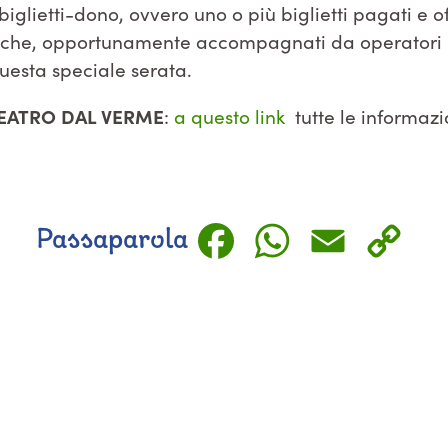
glietti-dono, ovvero uno o più biglietti pagati e offe
ali che, opportunamente accompagnati da operatori 
questa speciale serata.
EATRO DAL VERME
:
a questo link
tutte le informazi
Faceboo
Whats
Emai
C
Passaparola
L