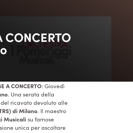
E A CONCERTO
mo
ME A CONCERTO
: Giovedì
ano
. Una serata della
del ricavato devoluto alle
TRS) di Milano
. Il maestro
i Musicali
su famose
ione unica per ascoltare