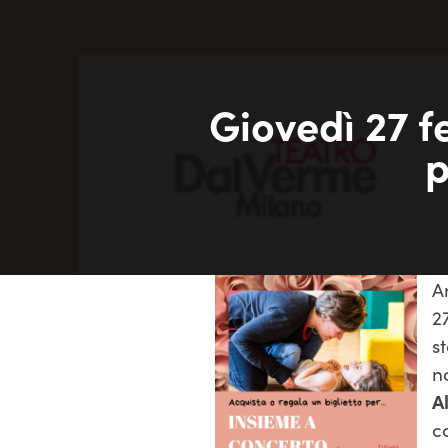
Giovedì 27 
p
A
2
s
n
A
c