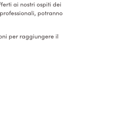
rti ai nostri ospiti dei
professionali, potranno
oni per raggiungere il
k
App
l
opy
ink