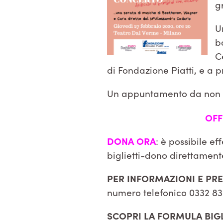
g
U
b
C
di Fondazione Piatti, e a p
Un appuntamento da non per
OFF
DONA ORA
: è possibile e
biglietti-dono direttamente
PER INFORMAZIONI E PR
numero telefonico 0332 83
SCOPRI LA FORMULA BI