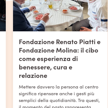
Fondazione Piatti presenta
il Bilancio Sociale 2025:
venticinque anni di cura
che guardano avanti
Oltre 1.200 persone accolte, 21 luoghi
di vita, 737 tra collaboratori,
professionisti e volontari e 11.800
sostenitori. Sono i numeri che
raccontano il 2025 di Fondazione