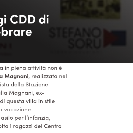
gi CDD di
ebrare
 in piena attività non è
lla Magnani
, realizzata nel
tista della Stazione
glia Magnani, ex-
di questa villa in stile
na vocazione
asilo per l’infanzia,
ita i ragazzi del Centro