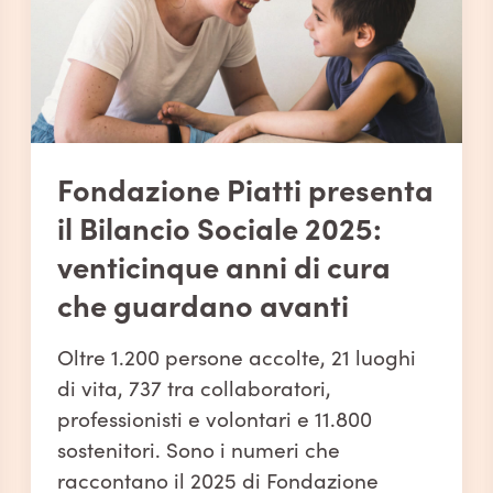
Nuove professioniste per la
Fondazione Piatti:
concluso con successo il
percorso della scuola ASA
Un importante traguardo è stato
raggiunto dalle partecipanti della
scuola ASA, che hanno completato con
successo il percorso formativo
conseguendo il titolo di Ausiliario Socio