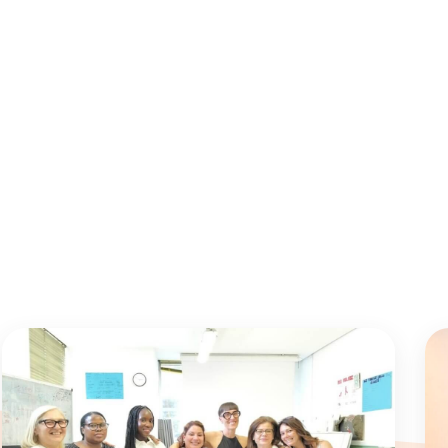
k
App
l
opy
ink