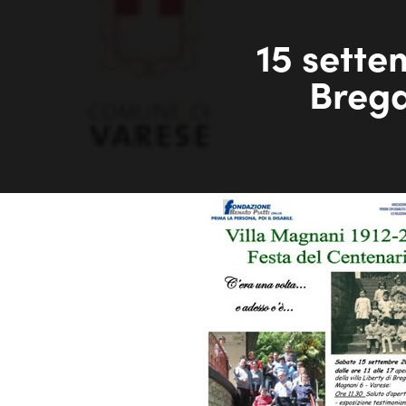
15 sette
Brega