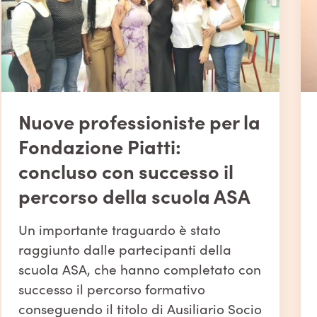
Oltre 60.000 euro raccolti
per i bambini con autismo:
una serata che guarda al
futuro
Una serata di condivisione, solidarietà
e speranza. Giovedì 28 maggio, nella
splendida cornice di Villa San Martino
a Barasso, oltre 130 persone hanno
scelto di essere al fianco della