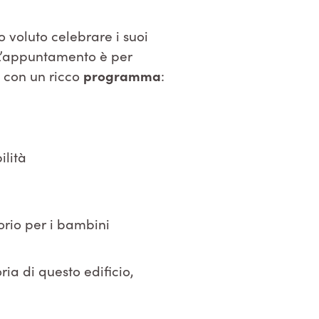
 voluto celebrare i suoi
 L’appuntamento è per
1
con un ricco
programma
:
ilità
orio per i bambini
ria di questo edificio,