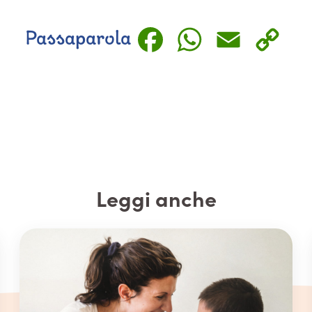
Faceboo
Whats
Emai
C
Passaparola
L
Leggi anche