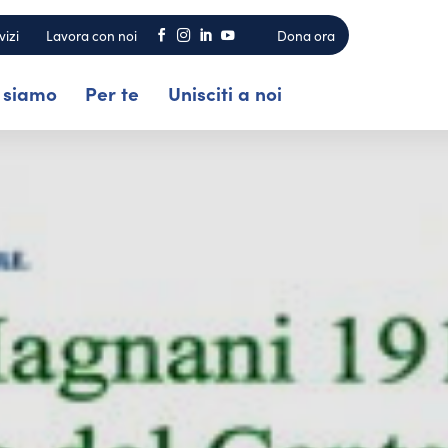
vizi
Lavora con noi
Dona ora




 siamo
Per te
Unisciti a noi