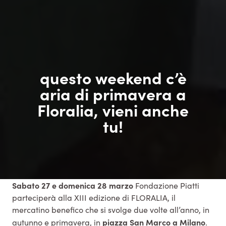
questo weekend c’è
aria di primavera a
Floralia, vieni anche
tu!
Sabato 27 e domenica 28 marzo
Fondazione Piatti
parteciperà alla XIII edizione di FLORALIA, il
mercatino benefico che si svolge due volte all’anno, in
piazza San Marco a Milano
autunno e primavera, in
.