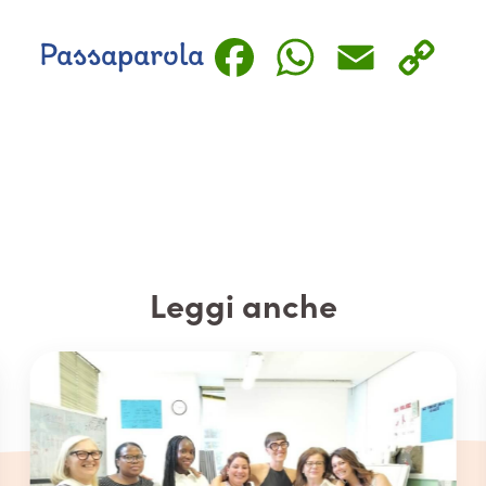
Faceboo
Whats
Emai
C
Passaparola
L
Leggi anche