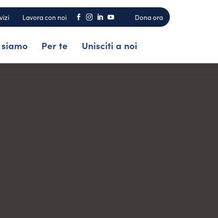
vizi
Lavora con noi
Dona ora




 siamo
Per te
Unisciti a noi