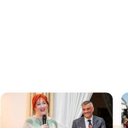
k
App
l
opy
ink