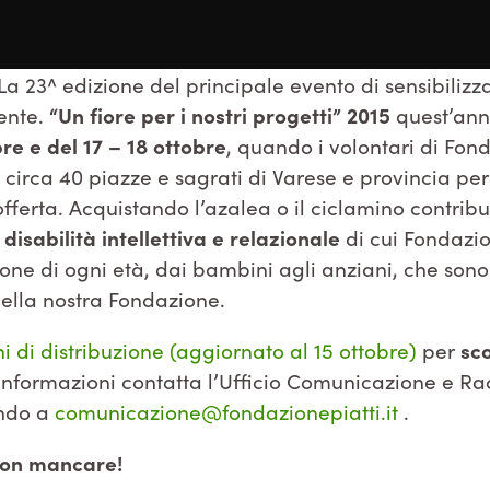
La 23^ edizione del principale evento di sensibilizz
ente.
“Un fiore per i nostri progetti”
2015
quest’anno
bre e del 17 – 18 ottobre
, quando i volontari di Fond
 circa 40 piazze e sagrati di Varese e provincia per
offerta. Acquistando l’azalea o il ciclamino contrib
disabilità intellettiva e relazionale
di cui Fondazio
one di ogni età, dai bambini agli anziani, che sono o
 della nostra Fondazione.
i di distribuzione (aggiornato al 15 ottobre)
per
sco
e informazioni contatta l’Ufficio Comunicazione e R
endo a
comunicazione@fondazionepiatti.it
.
 non mancare!