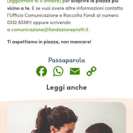
scoprire la piazza più
(aggiornato al 5 ottobre)
per
vicino a te
. E se vuoi avere altre informazioni contatta
l’Ufficio Comunicazione e Raccolta Fondi al numero
0332 833911 oppure scrivendo
a
comunicazione@fondazionepiatti.it
.
Ti aspettiamo in piazza, non mancare!
Passaparola
Facebook
WhatsApp
Email
Copy
Link
Leggi anche