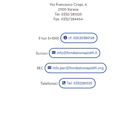
Via Francesco Crispi, 4
21100 Varese
Tel. 0332/281025
Fax. 0332/284454
cf: 02520380128
Il tuo 5×1000
info@fondazionepiatti.it
Scrivici
info.pec@fondazionepiatti.org
PEC
Tel: 0332281025
Telefonaci