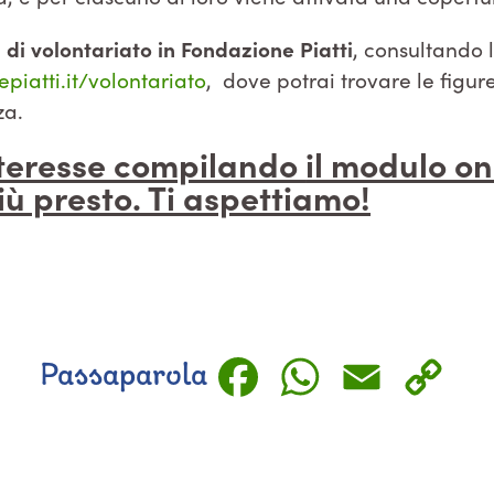
 di volontariato in Fondazione Piatti
, consultando 
iatti.it/volontariato
, dove potrai trovare le figure
za.
interesse compilando
il modulo on
iù presto. Ti aspettiamo!
Faceboo
Whats
Emai
C
Passaparola
L