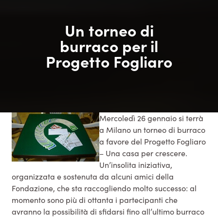
Un torneo di
burraco per il
Progetto Fogliaro
Mercoledì 26 gennaio si terrà
a Milano un torneo di burraco
a favore del Progetto Fogliaro
– Una casa per crescere.
Un’insolita iniziativa,
organizzata e sostenuta da alcuni amici della
Fondazione, che sta raccogliendo molto successo: al
momento sono più di ottanta i partecipanti che
avranno la possibilità di sfidarsi fino all’ultimo burraco