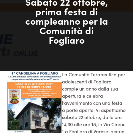
Sabato 22 ottobre,
prima festa di
compleanno per la
Comunità di
Fogliaro
La Comunità Terapeutica per
adolescenti di Fogliaro
compie un anno dalla sua
apertura e celebra
l’avvenimento con una festa
a porte aperte. Vi aspettiamo
sabato 22 ottobre, dalle ore
14,30 alle ore 18, in Via Cirene
1 a Fogliaro di Varese, per un