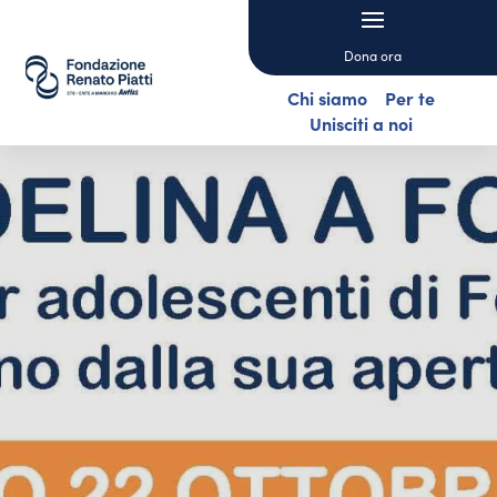
Dona ora
Chi siamo
Per te
Unisciti a noi