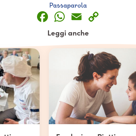
Passaparola
Facebook
WhatsApp
Email
Copy
Link
Leggi anche