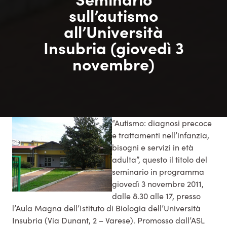
sull’autismo
all’Università
Insubria (giovedì 3
novembre)
“Autismo: diagnosi precoce
e trattamenti nell’infanzia,
bisogni e servizi in età
adulta”, questo il titolo del
seminario in programma
giovedì 3 novembre 2011,
dalle 8.30 alle 17, presso
l’Aula Magna dell’Istituto di Biologia dell’Università
Insubria (Via Dunant, 2 – Varese). Promosso dall’ASL