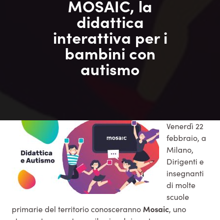
MOSAIC, la
didattica
interattiva per i
bambini con
autismo
Venerdì 22
febbraio, a
Milano,
Dirigenti e
insegnanti
di molte
scuole
Mosaic
primarie del territorio conosceranno
, uno