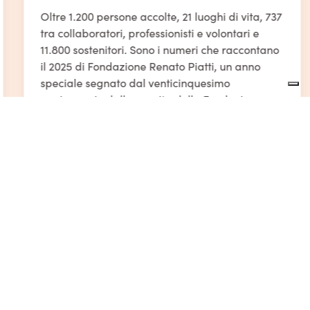
Oltre 1.200 persone accolte, 21 luoghi di vita, 737
tra collaboratori, professionisti e volontari e
11.800 sostenitori. Sono i numeri che raccontano
il 2025 di Fondazione Renato Piatti, un anno
speciale segnato dal venticinquesimo
anniversario dalla nascita della Fondazione e
dalla volontà di continuare a costruire risposte
innovative per le persone con disabilità e le […]