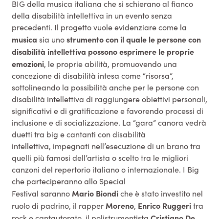
BIG della musica italiana che si schierano al fianco
della disabilità intellettiva in un evento senza
precedenti. Il progetto vuole evidenziare come la
musica
strumento con il quale le persone con
sia uno
disabilità intellettiva possono esprimere le proprie
emozioni
, le proprie abilità, promuovendo una
concezione di disabilità intesa come “risorsa”,
sottolineando la possibilità anche per le persone con
disabilità intellettiva di raggiungere obiettivi personali,
significativi e di gratificazione e favorendo processi di
inclusione e di socializzazione. La “gara” canora vedrà
duetti tra big e cantanti con disabilità
intellettiva, impegnati nell’esecuzione di un brano tra
quelli più famosi dell’artista o scelto tra le migliori
canzoni del repertorio italiano o internazionale. I Big
che parteciperanno allo Special
Mario
Biondi
Festival saranno
che è stato investito nel
Moreno
Enrico
Ruggeri
ruolo di padrino, il rapper
,
tra
Cristiano De
rock e cantautorato, il polistrumentista