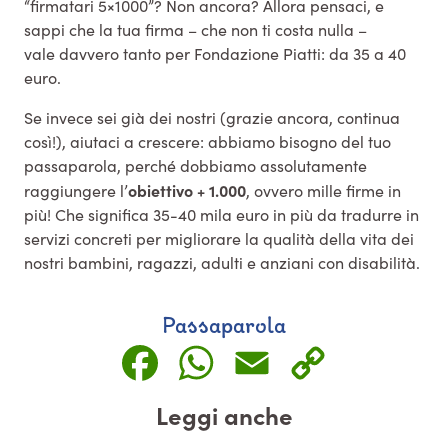
“firmatari 5×1000”? Non ancora? Allora pensaci, e
sappi che la tua firma – che non ti costa nulla –
vale davvero tanto per Fondazione Piatti: da 35 a 40
euro.
Se invece sei già dei nostri (grazie ancora, continua
così!), aiutaci a crescere: abbiamo bisogno del tuo
passaparola, perché dobbiamo assolutamente
obiettivo + 1.000
raggiungere l’
, ovvero mille firme in
più! Che significa 35-40 mila euro in più da tradurre in
servizi concreti per migliorare la qualità della vita dei
nostri bambini, ragazzi, adulti e anziani con disabilità.
Passaparola
Facebook
WhatsApp
Email
Copy
Link
Leggi anche