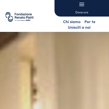
Dona ora
Chi siamo
Per te
Unisciti a noi