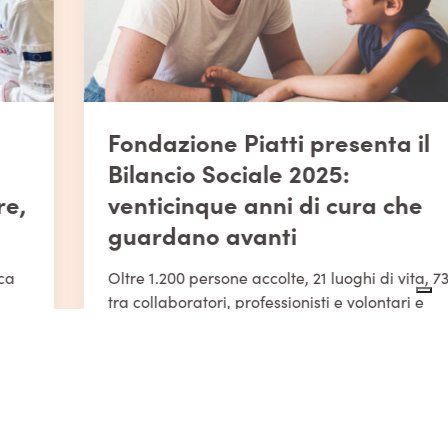
Fondazione Piatti presenta il
Bilancio Sociale 2025:
venticinque anni di cura che
guardano avanti
Oltre 1.200 persone accolte, 21 luoghi di vita, 737
tra collaboratori, professionisti e volontari e
11.800 sostenitori. Sono i numeri che raccontano
il 2025 di Fondazione Renato Piatti, un anno
speciale segnato dal venticinquesimo
anniversario dalla nascita della Fondazione e
dalla volontà di continuare a costruire risposte
innovative per le persone con disabilità e le […]